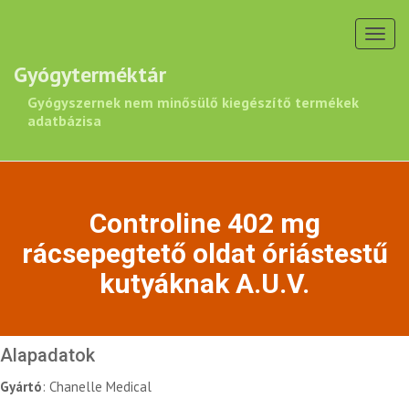
Toggl
navig
Gyógyterméktár
Gyógyszernek nem minősülő kiegészítő termékek
adatbázisa
Controline 402 mg
rácsepegtető oldat óriástestű
kutyáknak A.U.V.
Alapadatok
Gyártó
: Chanelle Medical