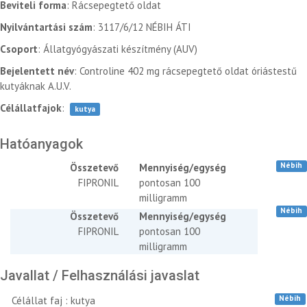
Beviteli forma
: Rácsepegtető oldat
Nyilvántartási szám
: 3117/6/12 NÉBIH ÁTI
Csoport
: Állatgyógyászati készítmény (AUV)
Bejelentett név
: Controline 402 mg rácsepegtető oldat óriástestű
kutyáknak A.U.V.
Célállatfajok
:
kutya
Hatóanyagok
Nébih
Összetevő
Mennyiség/egység
FIPRONIL
pontosan 100
milligramm
Nébih
Összetevő
Mennyiség/egység
FIPRONIL
pontosan 100
milligramm
Javallat / Felhasználási javaslat
Nébih
Célállat faj : kutya