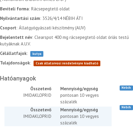
Beviteli forma
: Rácsepegtető oldat
Nyilvántartási szám
: 3526/4/14 NÉBIH ÁTI
Csoport
: Állatgyógyászati készítmény (AUV)
Bejelentett név
: Clearspot 400 mg rácsepegtető oldat óriás testű
kutyáknak A.U.V.
Célállatfajok
:
kutya
Tulajdonságok
:
Csak állatorvosi rendelvényre kiadható
Hatóanyagok
Nébih
Összetevő
Mennyiség/egység
IMIDAKLOPRID
pontosan 10 vegyes
százalék
Nébih
Összetevő
Mennyiség/egység
IMIDAKLOPRID
pontosan 10 vegyes
százalék