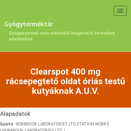
Toggl
navig
Gyógyterméktár
Gyógyszernek nem minősülő kiegészítő termékek
adatbázisa
Clearspot 400 mg
rácsepegtető oldat óriás testű
kutyáknak A.U.V.
Alapadatok
Gyártó
: NORBROOK LABORATORIES LTD.STATION WORKS
( NORBROOK LABORATORIES LTD. )