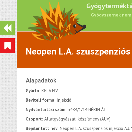
Gyógyterméktá
Gyógyszernek nem 
Neopen L.A. szuszpenziós 
Alapadatok
Gyártó
: KELA N.V.
Beviteli forma
: Injekció
Nyilvántartási szám
: 3484/1/14 NÉBIH ÁTI
Csoport
: Állatgyógyászati készítmény (AUV)
Bejelentett név
: Neopen L.A. szuszpenziós injekció A.U.