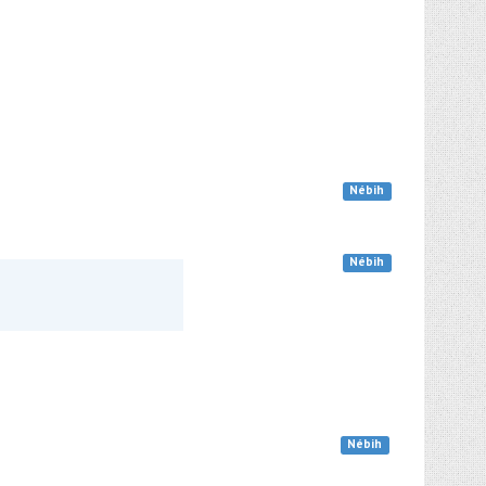
Nébih
Nébih
Nébih