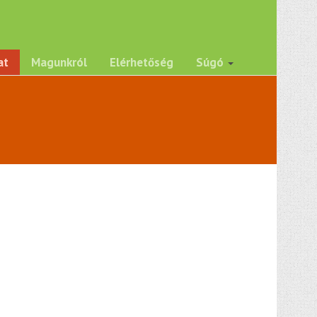
at
Magunkról
Elérhetőség
Súgó