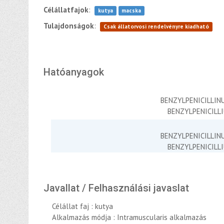
Célállatfajok
:
kutya
macska
Tulajdonságok
:
Csak állatorvosi rendelvényre kiadható
Hatóanyagok
BENZYLPENICILLI
BENZYLPENICILL
BENZYLPENICILLI
BENZYLPENICILL
Javallat / Felhasználási javaslat
Célállat faj : kutya
Alkalmazás módja : Intramuscularis alkalmazás