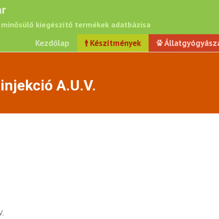
r
minősülő kiegészítő termékek adatbázisa
Kezdőlap
Készítmények
Állatgyógyász
injekció A.U.V.
V.